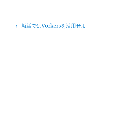
←
就活ではVorkersを活用せよ